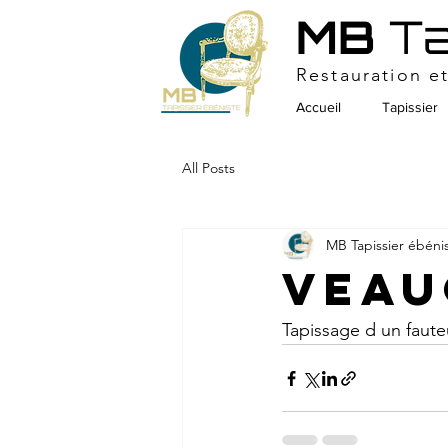
MB
Ta
Restauration e
Accueil
Tapissier
All Posts
MB Tapissier ébéni
Veau
Tapissage d un fauteu