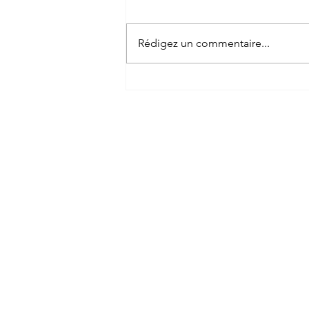
Rédigez un commentaire...
Saint Étienne
Tapissier et 
dan
Confiez l'entretien de votre mob
Zones de déplacement gratuit dan
Gier, Le Chambon-Feugerolles, Riorg
Ricamarie, Mably, La Talaudière, Le
Galmier et Chazelles-sur-Lyon.
D
ans la région du Puy de Dôme 