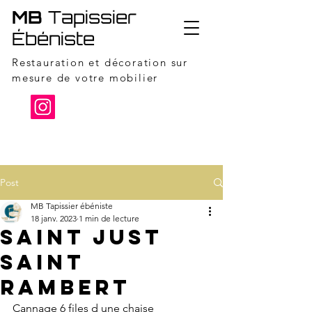
MB
Tapissier
Ébéniste
Restauration et décoration sur
mesure de votre mobilier
06 95 13 08 88
Post
MB Tapissier ébéniste
18 janv. 2023
1 min de lecture
Saint just
saint
rambert
Cannage 6 files d une chaise 