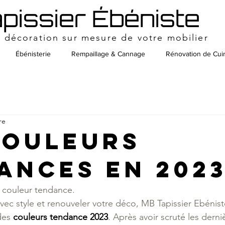
pissier Ébéniste
t décoration sur mesure de votre mobilier
Ébénisterie
Rempaillage & Cannage
Rénovation de Cui
re
couleurs
ances en 202
couleur tendance. 
avec style et renouveler votre déco, MB Tapissier Ebénist
es 
couleurs tendance 2023
. Après avoir scruté les derni